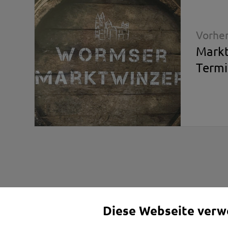
Vorher
Markt
Termi
Diese Webseite verw
© 2026 Weingut Spohr
•
Alle Rechte v