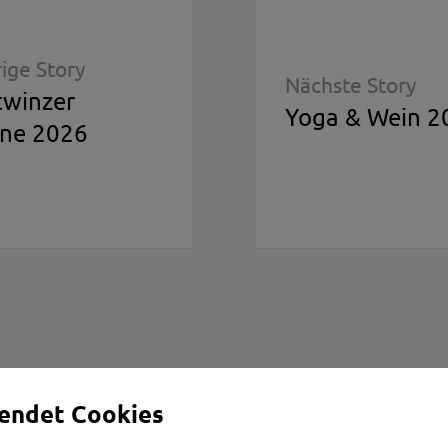
ige Story
Nächste Story
winzer
Yoga & Wein 2
ne 2026
endet Cookies
orbehalten
Impressum
•
Datens