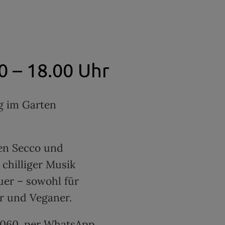
0 – 18.00 Uhr
g im Garten
den Secco und
 chilliger Musik
uer – sowohl für
er und Veganer.
1060,
per WhatsApp