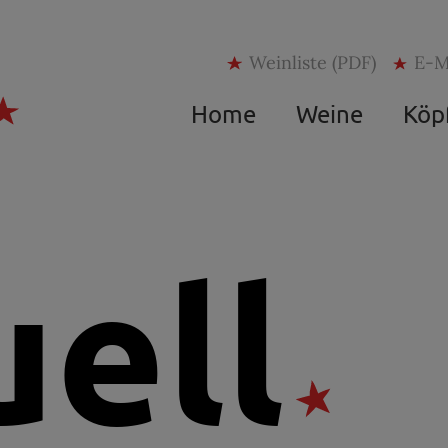
Weinliste (PDF)
E-M
Home
Weine
Köp
ell